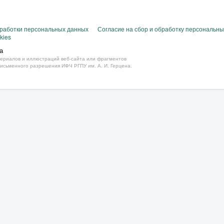
бработки персональных данных
Согласие на сбор и обработку персональн
kies
а
ериалов и иллюстраций веб-сайта или фрагментов
письменного разрешения ИФЧ РГПУ им. А. И. Герцена.