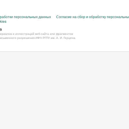
бработки персональных данных
Согласие на сбор и обработку персональн
kies
а
ериалов и иллюстраций веб-сайта или фрагментов
письменного разрешения ИФЧ РГПУ им. А. И. Герцена.