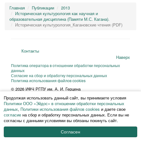
Главная
Публикации
2013
Историческая культурология как научная и
образовательная дисциплина (Памяти М.С. Кагана).
Историческая культурология_Кагановские чтения (PDF)
Контакты
Наверх
Политика оператора в отношении обработки персональных
данных
Согласие на сбор и обработку персональных данных
Политика использования файлов cookies
© 2026 ИФЧ РГПУ им. А. И. Герцена
Перепечатка и любое воспроизведение материалов и иллюстраций веб-
Продолжая использовать данный сайт, вы принимаете условия
сайта или фрагментов
Политики ООО «Эйдос» в отношении обработки персональных
из них на любом языке возможны только с письменного разрешения ИФЧ
РГПУ им. А. И. Герцена.
данных
,
Политики использования файлов cookies
и даете свое
согласие
на сбор и обработку персональных данных. Если вы не
согласны с данными условиями вы обязаны покинуть сайт.
Согласен