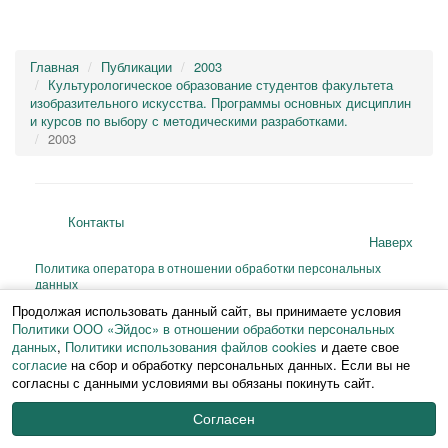
Главная
Публикации
2003
Культурологическое образование студентов факультета
изобразительного искусства. Программы основных дисциплин
и курсов по выбору с методическими разработками.
2003
Контакты
Наверх
Политика оператора в отношении обработки персональных
данных
Согласие на сбор и обработку персональных данных
Продолжая использовать данный сайт, вы принимаете условия
Политика использования файлов cookies
Политики ООО «Эйдос» в отношении обработки персональных
© 2026 ИФЧ РГПУ им. А. И. Герцена
данных
,
Политики использования файлов cookies
и даете свое
Перепечатка и любое воспроизведение материалов и иллюстраций веб-
согласие
на сбор и обработку персональных данных. Если вы не
сайта или фрагментов
согласны с данными условиями вы обязаны покинуть сайт.
из них на любом языке возможны только с письменного разрешения ИФЧ
РГПУ им. А. И. Герцена.
Согласен