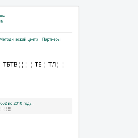
на
Методический центр
Партнёры
 TБTВ¦¦¦-¦-TЕ ¦-TЛ¦-¦-
002 по 2010 годы.
¦-¦-¦¦¦-