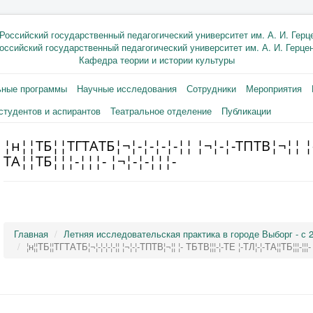
оссийский государственный педагогический университет им. А. И. Герце
Кафедра теории и истории культуры
ьные программы
Научные исследования
Сотрудники
Мероприятия
студентов и аспирантов
Театральное отделение
Публикации
¦н¦¦TБ¦¦TГTАTБ¦¬¦-¦-¦-¦-¦¦ ¦¬¦-¦-TПTВ¦¬¦¦ ¦-
TА¦¦TБ¦¦¦-¦¦¦- ¦¬¦-¦-¦¦¦-
Главная
Летняя исследовательская практика в городе Выборг - с 2
¦н¦¦TБ¦¦TГTАTБ¦¬¦-¦-¦-¦-¦¦ ¦¬¦-¦-TПTВ¦¬¦¦ ¦- TБTВ¦¦¦-¦-TЕ ¦-TЛ¦-¦-TА¦¦TБ¦¦¦-¦¦¦- ¦¬