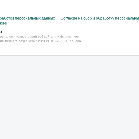
бработки персональных данных
Согласие на сбор и обработку персональн
kies
а
ериалов и иллюстраций веб-сайта или фрагментов
письменного разрешения ИФЧ РГПУ им. А. И. Герцена.