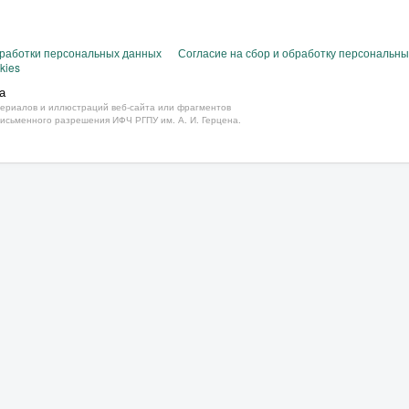
бработки персональных данных
Согласие на сбор и обработку персональн
kies
а
ериалов и иллюстраций веб-сайта или фрагментов
письменного разрешения ИФЧ РГПУ им. А. И. Герцена.