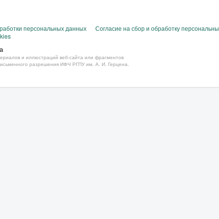
бработки персональных данных
Согласие на сбор и обработку персональн
kies
а
ериалов и иллюстраций веб-сайта или фрагментов
письменного разрешения ИФЧ РГПУ им. А. И. Герцена.