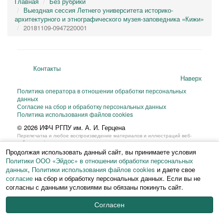
Главная
Без рубрики
Выездная сессия Летнего университета историко-
архитектурного и этнографического музея-заповедника «Кижи»
20181109-0947220001
Контакты
Наверх
Политика оператора в отношении обработки персональных
данных
Согласие на сбор и обработку персональных данных
Политика использования файлов cookies
© 2026 ИФЧ РГПУ им. А. И. Герцена
Перепечатка и любое воспроизведение материалов и иллюстраций веб-
сайта или фрагментов
из них на любом языке возможны только с письменного разрешения ИФЧ
Продолжая использовать данный сайт, вы принимаете условия
РГПУ им. А. И. Герцена.
Политики ООО «Эйдос» в отношении обработки персональных
данных
,
Политики использования файлов cookies
и даете свое
согласие
на сбор и обработку персональных данных. Если вы не
согласны с данными условиями вы обязаны покинуть сайт.
Согласен