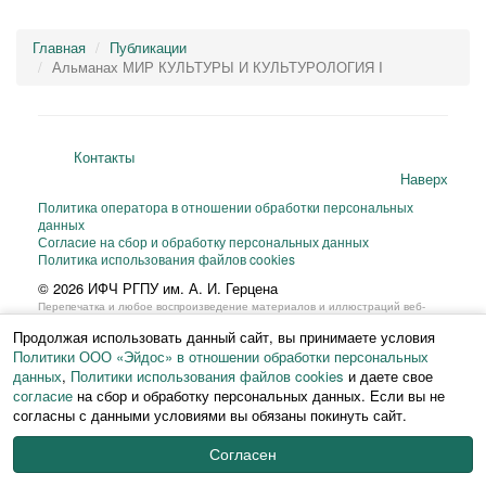
Главная
Публикации
Альманах МИР КУЛЬТУРЫ И КУЛЬТУРОЛОГИЯ I
Контакты
Наверх
Политика оператора в отношении обработки персональных
данных
Согласие на сбор и обработку персональных данных
Политика использования файлов cookies
© 2026 ИФЧ РГПУ им. А. И. Герцена
Перепечатка и любое воспроизведение материалов и иллюстраций веб-
сайта или фрагментов
Продолжая использовать данный сайт, вы принимаете условия
из них на любом языке возможны только с письменного разрешения ИФЧ
РГПУ им. А. И. Герцена.
Политики ООО «Эйдос» в отношении обработки персональных
данных
,
Политики использования файлов cookies
и даете свое
согласие
на сбор и обработку персональных данных. Если вы не
согласны с данными условиями вы обязаны покинуть сайт.
Согласен