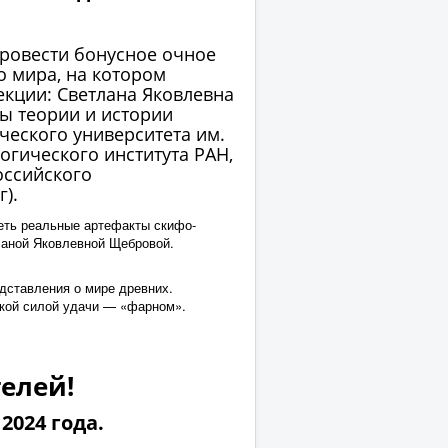
провести бонусное очное
о мира, на котором
екции: Светлана Яковлевна
ы теории и истории
ческого университета им.
огического института РАН,
оссийского
).
деть реальные артефакты скифо-
тланой Яковлевной Щебровой.
дставления о мире древних.
ской силой удачи — «фарном».
елей!
2024 года.