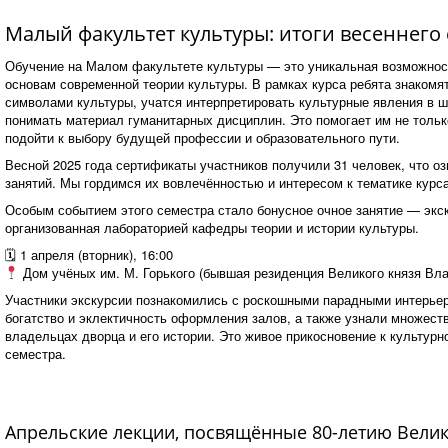
Малый факультет культуры: итоги весеннего 
Обучение на Малом факультете культуры — это уникальная возможност
основам современной теории культуры. В рамках курса ребята знакомя
символами культуры, учатся интерпретировать культурные явления в ш
понимать материал гуманитарных дисциплин. Это помогает им не только
подойти к выбору будущей профессии и образовательного пути.
Весной 2025 года сертификаты участников получили 31 человек, что о
занятий. Мы гордимся их вовлечённостью и интересом к тематике курса
Особым событием этого семестра стало бонусное очное занятие — экс
организованная лабораторией кафедры теории и истории культуры.
🗓 1 апреля (вторник), 16:00
Дом учёных им. М. Горького (бывшая резиденция Великого князя Вл
Участники экскурсии познакомились с роскошными парадными интерьер
богатство и эклектичность оформления залов, а также узнали множест
владельцах дворца и его истории. Это живое прикосновение к культур
семестра.
Апрельские лекции, посвящённые 80-летию Вели