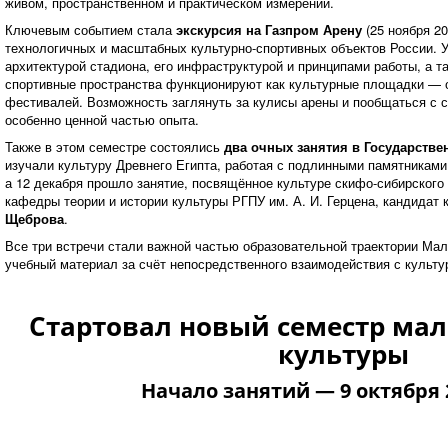
живом, пространственном и практическом измерении.
Ключевым событием стала
экскурсия на Газпром Арену
(25 ноября 20
технологичных и масштабных культурно-спортивных объектов России. 
архитектурой стадиона, его инфраструктурой и принципами работы, а т
спортивные пространства функционируют как культурные площадки — о
фестивалей. Возможность заглянуть за кулисы арены и пообщаться с 
особенно ценной частью опыта.
Также в этом семестре состоялись
два очных занятия в Государств
изучали культуру Древнего Египта, работая с подлинными памятниками
а 12 декабря прошло занятие, посвящённое культуре скифо-сибирского 
кафедры теории и истории культуры РГПУ им. А. И. Герцена, кандидат
Щеброва
.
Все три встречи стали важной частью образовательной траектории Мал
учебный материал за счёт непосредственного взаимодействия с культу
Стартовал новый семестр мал
культуры
Начало занятий — 9 октября 2