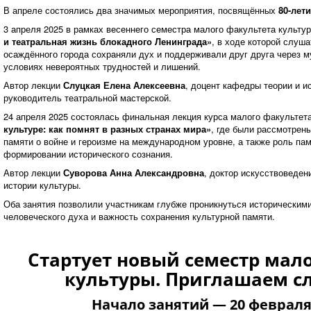
В апреле состоялись два значимых мероприятия, посвящённых
80-лет
3 апреля 2025 в рамках весеннего семестра малого факультета культу
и театральная жизнь блокадного Ленинграда»
, в ходе которой слуша
осаждённого города сохраняли дух и поддерживали друг друга через м
условиях невероятных трудностей и лишений.
Автор лекции
Слуцкая Елена Алексеевна
, доцент кафедры теории и и
руководитель театральной мастерской.
24 апреля 2025 состоялась финальная лекция курса малого факультет
культуре: как помнят в разных странах мира»
, где были рассмотрен
памяти о войне и героизме на международном уровне, а также роль па
формировании исторического сознания.
Автор лекции
Суворова Анна Александровна
, доктор искусствоведен
истории культуры.
Оба занятия позволили участникам глубже проникнуться историческими
человеческого духа и важность сохранения культурной памяти.
Стартует новый семестр мал
культуры. Приглашаем с
Начало занятий — 20 февраля 