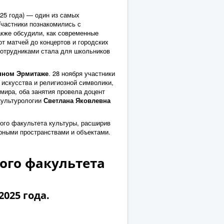
25 года) — один из самых
Участники познакомились с
акже обсудили, как современные
т матчей до концертов и городских
сотрудниками стала для школьников
енном Эрмитаже
. 28 ноября участники
 искусства и религиозной символики,
мира, оба занятия провела доцент
 культурологии
Светлана Яковлевна
ого факультета культуры, расширив
рными пространствами и объектами.
ого факультета
025 года.