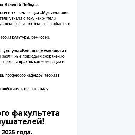
ию Великой Победы
.
ры состоялась лекция
«Музыкальная
тели узнали о том, как жители
узыкальные и театральные события, в
стории культуры, режиссер,
а культуры
«Военные мемориалы в
ы различные подходы к сохранению
мятников и практик коммеморации в
ия, профессор кафедры теории и
 событиями, оценить силу
ого факультета
лушателей!
2025 года.