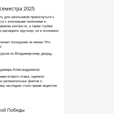
семестра 2025
ь для школьников прикоснуться к
тся с ключевыми понятиями и
ироком контексте, а также глубже
 расширить кругозор, но и осознанно
значает посещение не менее 70%
!
курсия по Владимирскому дворцу,
адимира Александровича)
ами второго этажа, оценили
во увлекательных фактов о
ному наследию стало ярким акцентом
кой Победы