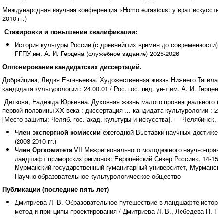
Международная научная конференция «Homo eurasicus: у врат искусств
2010 гг.)
Стажировки и повышение квалификации:
История культуры России (с древнейших времен до современности
РГПУ им. А. И. Герцена (служебное задание) 2025-2026
Оппонирование кандидатских диссертаций.
Добрейцина, Лидия Евгеньевна. Художественная жизнь Нижнего Тагила 
кандидата культурологии : 24.00.01 / Рос. гос. пед. ун-т им. А. И. Герц
Деткова, Надежда Юрьевна. Духовная жизнь малого провинциального г
первой половины XX века : диссертация … кандидата культурологии : 2
[Место защиты: Челяб. гос. акад. культуры и искусства]. — Челябинск, 
Член экспертной комиссии
ежегодной Выставки научных достижен
(2008-2010 гг.)
Член Оргкомитета
VII Межрегионального молодежного научно-пра
ландшафт приморских регионов: Европейский Север России», 14-15
Мурманский государственный гуманитарный университет, Мурманск
Научно-образовательное культурологическое общество
Публикации (последние пять лет)
Дмитриева Л. В. Образовательное путешествие в ландшафте истори
метод и принципы проектирования / Дмитриева Л. В., Лебедева Н. Г