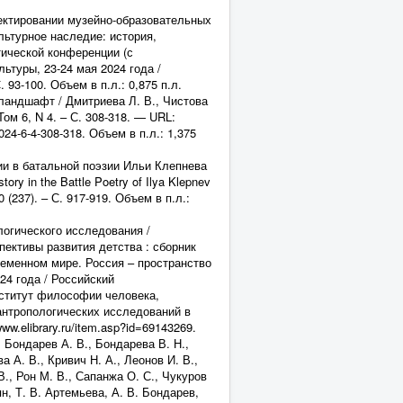
ектировании музейно-образовательных
льтурное наследие: история,
тической конференции (с
туры, 23-24 мая 2024 года /
93-100. Объем в п.л.: 0,875 п.л.
ландшафт / Дмитриева Л. В., Чистова
ом 6, N 4. – С. 308-318. — URL:
024-6-4-308-318. Объем в п.л.: 1,375
ии в батальной поэзии Ильи Клепнева
story in the Battle Poetry of Ilya Klepnev
(237). – С. 917-919. Объем в п.л.:
огического исследования /
пективы развития детства : сборник
еменном мире. Россия – пространство
24 года / Российский
нститут философии человека,
нтропологических исследований в
w.elibrary.ru/item.asp?id=69143269.
, Бондарев А. В., Бондарева В. Н.,
а А. В., Кривич Н. А., Леонов И. В.,
., Рон М. В., Сапанжа О. С., Чукуров
ян, Т. В. Артемьева, А. В. Бондарев,