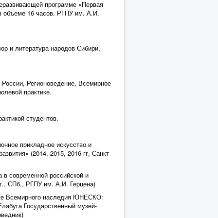
щеразвивающей программе «Первая
в объеме 16 часов. РГПУ им. А.И.
лор и литература народов Сибири,
в России, Регионоведение, Всемирное
олевой практике.
рактикой студентов.
онное прикладное искусство и
звития» (2014, 2015, 2016 гг, Санкт-
 в современной российской и
., СПб., РГПУ им. А.И. Герцена)
ске Всемирного наследия ЮНЕСКО:
-Елабуга Государственный музей-
оведник)