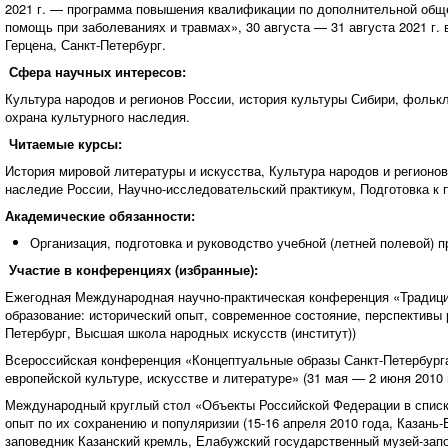
2021 г. — программа повышения квалификации по дополнительной об
помощь при заболеваниях и травмах», 30 августа — 31 августа 2021 г. 
Герцена, Санкт-Петербург.
Сфера научных интересов:
Культура народов и регионов России, история культуры Сибири, фольк
охрана культурного наследия.
Читаемые курсы:
История мировой литературы и искусства, Культура народов и регионо
наследие России, Научно-исследовательский практикум, Подготовка к п
Академические обязанности:
Организация, подготовка и руководство учебной (летней полевой) п
Участие в конференциях (избранные):
Ежегодная Международная научно-практическая конференция «Традици
образование: исторический опыт, современное состояние, перспективы ра
Петербург, Высшая школа народных искусств (институт))
Всероссийская конференция «Концептуальные образы Санкт-Петербурга
европейской культуре, искусстве и литературе» (31 мая — 2 июня 2010 г
Международный круглый стол «Объекты Российской Федерации в спи
опыт по их сохранению и популяризии (15-16 апреля 2010 года, Казань
заповедник Казанский кремль, Елабужский государственный музей-зап