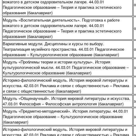
вожатого в детском оздоровительном лагере. 44.03.01
о
Педагогическое образование – Теория и практика эстетического
образования (бакалавриат)
Модуль «Воспитательная деятельность». Подготовка к работе
вожатого в детском оздоровительном лагере. 44.03.01
о
Педагогическое образование – Теория и практика эстетического
образования (бакалавриат)
Вариативные модули. Дисциплины и курсы по выбору.
Театрализация музейного пространства. 44.03.01 Педагогическое
о
образование – Культурологическое образование (бакалавриат)
Модуль «Проблемы теории и истории культуры». История
культурологической мыcли. 44.03.01 Педагогическое образование –
з
Культурологическое образование (бакалавриат)
Историко-филологический модуль. История мировой литературы и
искусства. 42.03.01 Реклама и связи с общественностью – Реклама
з
и связи с общественностью (бакалавриат)
Модуль «Общенаучный». История мировой литературы и искусства.
з
47.03.01 Философия – Философская антропология (бакалавриат)
Модуль «Предметно-методический». История литературы. 44.03.01
Педагогическое образование – Культурологическое образование
з
(бакалавриат)
Историко-филологический модуль. История мировой литературы и
искусства. 42.03.01 Реклама и связи с общественностью – Реклама
з