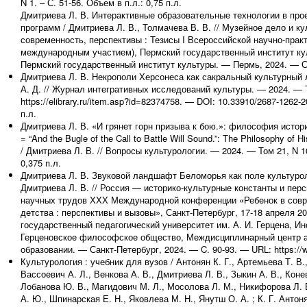
N 1. – С. 51-56. Объем в п.л.: 0,75 п.л.
Дмитриева Л. В. Интерактивные образовательные технологии в про
программ / Дмитриева Л. В., Толмачева В. В. // Музейное дело и ку
современность, перспективы : Тезисы I Всероссийской научно-прак
международным участием), Пермский государственный институт куль
Пермский государственный институт культуры. — Пермь, 2024. — С. 
Дмитриева Л. В. Некрополи Херсонеса как сакральный культурный 
А. Д. // Журнал интегративных исследований культуры. — 2024. — Т
https://elibrary.ru/item.asp?id=82374758. — DOI: 10.33910/2687-1262-2
п.л.
Дмитриева Л. В. «И грянет горн призыва к бою.»: философия истор
= “And the Bugle of the Call to Battle Will Sound.”: The Philosophy of Hi
/ Дмитриева Л. В. // Вопросы культурологии. — 2024. — Том 21, N 10 
0,375 п.л.
Дмитриева Л. В. Звуковой ландшафт Беломорья как поле культурол
Дмитриева Л. В. // Россия — историко-культурные константы и перс
научных трудов ХХХ Международной конференции «Ребенок в совр
детства : перспективы и вызовы», Санкт-Петербург, 17-18 апреля 20
государственный педагогический университет им. А. И. Герцена, И
Герценовское философское общество, Междисциплинарный центр а
образовании. — Санкт-Петербург, 2024. — C. 90-93. — URL: https://ww
Культурология : учебник для вузов / Антонян К. Г., Артемьева Т. В.
Вассоевич А. Л., Венкова А. В., Дмитриева Л. В., Зыкин А. В., Конев
Лобанова Ю. В., Магидович М. Л., Мосолова Л. М., Никифорова Л. В
А. Ю., Шпинарская Е. Н., Яковлева М. Н., Янутш О. А. ; К. Г. Антон