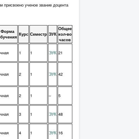
и присвоено ученое звание доцента
Общее
Форма
Курс
Семестр
ЭУК
кол-во
обучения
часов
чная
1
1
ЭУК
21
чная
2
1
ЭУК
42
чная
2
1
–
5
чная
3
1
ЭУК
48
чная
4
1
ЭУК
16