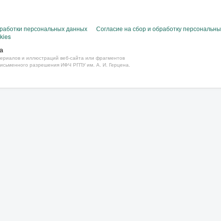
бработки персональных данных
Согласие на сбор и обработку персональн
kies
а
ериалов и иллюстраций веб-сайта или фрагментов
письменного разрешения ИФЧ РГПУ им. А. И. Герцена.