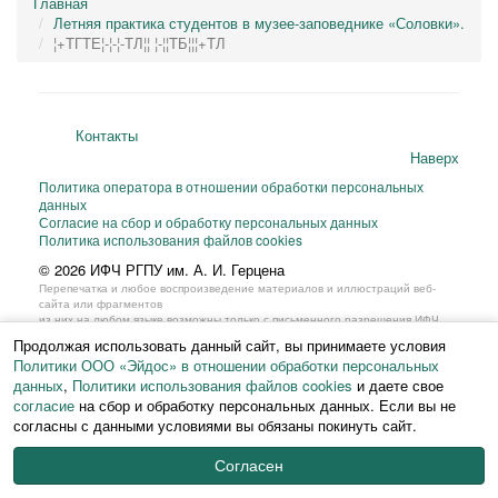
Главная
Летняя практика студентов в музее-заповеднике «Соловки».
¦+TГTЕ¦-¦-¦-TЛ¦¦ ¦-¦¦TБ¦¦¦+TЛ
Контакты
Наверх
Политика оператора в отношении обработки персональных
данных
Согласие на сбор и обработку персональных данных
Политика использования файлов cookies
© 2026 ИФЧ РГПУ им. А. И. Герцена
Перепечатка и любое воспроизведение материалов и иллюстраций веб-
сайта или фрагментов
из них на любом языке возможны только с письменного разрешения ИФЧ
РГПУ им. А. И. Герцена.
Продолжая использовать данный сайт, вы принимаете условия
Политики ООО «Эйдос» в отношении обработки персональных
данных
,
Политики использования файлов cookies
и даете свое
согласие
на сбор и обработку персональных данных. Если вы не
согласны с данными условиями вы обязаны покинуть сайт.
Согласен