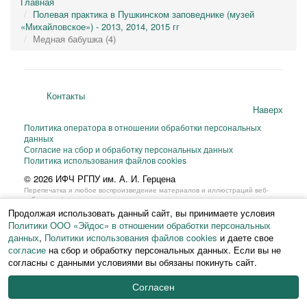
Главная
Полевая практика в Пушкинском заповеднике (музей
«Михайловское») - 2013, 2014, 2015 гг
Медная бабушка (4)
Контакты
Наверх
Политика оператора в отношении обработки персональных
данных
Согласие на сбор и обработку персональных данных
Политика использования файлов cookies
© 2026 ИФЧ РГПУ им. А. И. Герцена
Перепечатка и любое воспроизведение материалов и иллюстраций веб-
сайта или фрагментов
из них на любом языке возможны только с письменного разрешения ИФЧ
Продолжая использовать данный сайт, вы принимаете условия
РГПУ им. А. И. Герцена.
Политики ООО «Эйдос» в отношении обработки персональных
данных
,
Политики использования файлов cookies
и даете свое
согласие
на сбор и обработку персональных данных. Если вы не
согласны с данными условиями вы обязаны покинуть сайт.
Согласен