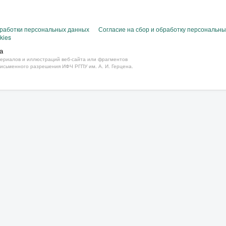
бработки персональных данных
Согласие на сбор и обработку персональн
kies
а
ериалов и иллюстраций веб-сайта или фрагментов
письменного разрешения ИФЧ РГПУ им. А. И. Герцена.