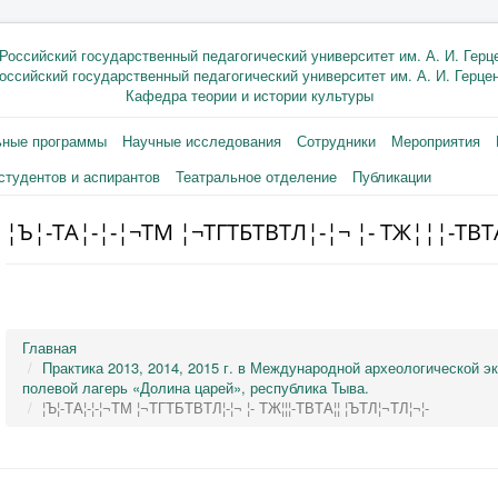
оссийский государственный педагогический университет им. А. И. Герце
Кафедра теории и истории культуры
ьные программы
Научные исследования
Сотрудники
Мероприятия
студентов и аспирантов
Театральное отделение
Публикации
¦Ъ¦-TА¦-¦-¦¬TМ ¦¬TГTБTВTЛ¦-¦¬ ¦- TЖ¦¦¦-TВ
Главная
Практика 2013, 2014, 2015 г. в Международной археологической э
полевой лагерь «Долина царей», республика Тыва.
¦Ъ¦-TА¦-¦-¦¬TМ ¦¬TГTБTВTЛ¦-¦¬ ¦- TЖ¦¦¦-TВTА¦¦ ¦ЪTЛ¦¬TЛ¦¬¦-