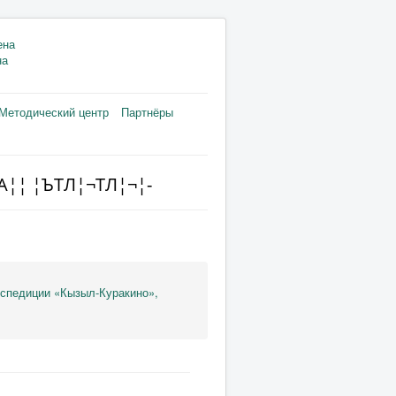
на
Методический центр
Партнёры
TА¦¦ ¦ЪTЛ¦¬TЛ¦¬¦-
кспедиции «Кызыл-Куракино»,