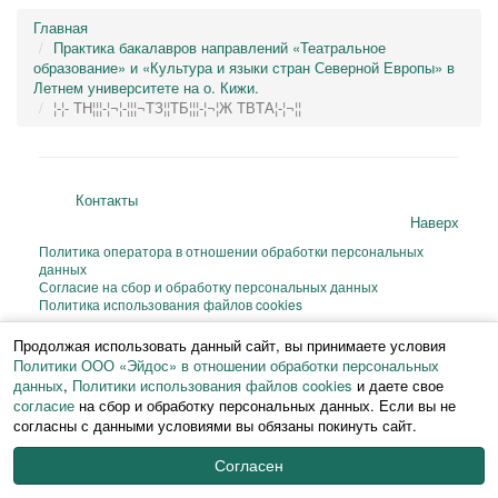
Главная
Практика бакалавров направлений «Театральное
образование» и «Культура и языки стран Северной Европы» в
Летнем университете на о. Кижи.
¦-¦- TН¦¦¦-¦¬¦-¦¦¦¬TЗ¦¦TБ¦¦¦-¦¬¦Ж TВTА¦-¦¬¦¦
Контакты
Наверх
Политика оператора в отношении обработки персональных
данных
Согласие на сбор и обработку персональных данных
Политика использования файлов cookies
© 2026 ИФЧ РГПУ им. А. И. Герцена
Продолжая использовать данный сайт, вы принимаете условия
Перепечатка и любое воспроизведение материалов и иллюстраций веб-
Политики ООО «Эйдос» в отношении обработки персональных
сайта или фрагментов
данных
,
Политики использования файлов cookies
и даете свое
из них на любом языке возможны только с письменного разрешения ИФЧ
РГПУ им. А. И. Герцена.
согласие
на сбор и обработку персональных данных. Если вы не
согласны с данными условиями вы обязаны покинуть сайт.
Согласен