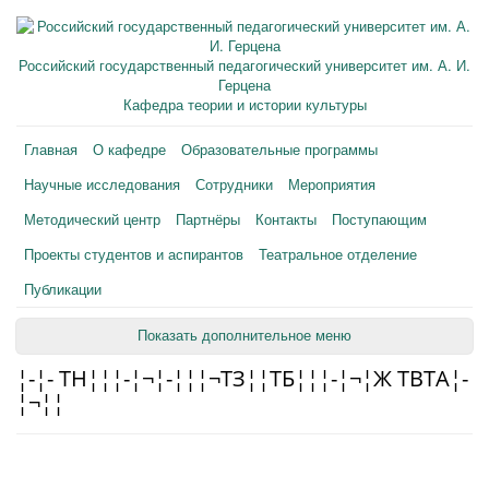
Российский государственный педагогический университет им. А. И.
Герцена
Кафедра теории и истории культуры
Главная
О кафедре
Образовательные программы
Научные исследования
Сотрудники
Мероприятия
Методический центр
Партнёры
Контакты
Поступающим
Проекты студентов и аспирантов
Театральное отделение
Публикации
Показать дополнительное меню
¦-¦- TН¦¦¦-¦¬¦-¦¦¦¬TЗ¦¦TБ¦¦¦-¦¬¦Ж TВTА¦-
¦¬¦¦