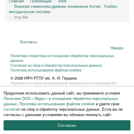
Главная
Публикации
2009
Военная символика древних кочевников Алтая : Учебно-
методическое пособие.
img 024
Контакты
Наверх
Политика оператора в отношении обработки персональных
данных
Согласие на сбор и обработку персональных данных
Политика использования файлов cookies
© 2026 ИФЧ РГПУ им. А. И. Герцена
Перепечатка и любое воспроизведение материалов и иллюстраций веб-
сайта или фрагментов
из них на любом языке возможны только с письменного разрешения ИФЧ
Продолжая использовать данный сайт, вы принимаете условия
РГПУ им. А. И. Герцена.
Политики ООО «Эйдос» в отношении обработки персональных
данных
,
Политики использования файлов cookies
и даете свое
согласие
на сбор и обработку персональных данных. Если вы не
согласны с данными условиями вы обязаны покинуть сайт.
Согласен