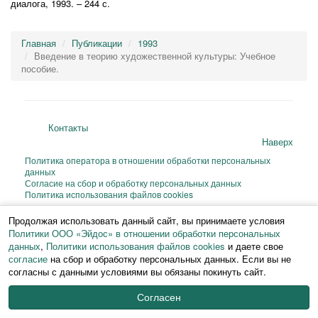
диалога, 1993. – 244 с.
Главная
Публикации
1993
Введение в теорию художественной культуры: Учебное
пособие.
Контакты
Наверх
Политика оператора в отношении обработки персональных
данных
Согласие на сбор и обработку персональных данных
Политика использования файлов cookies
© 2026 ИФЧ РГПУ им. А. И. Герцена
Продолжая использовать данный сайт, вы принимаете условия
Перепечатка и любое воспроизведение материалов и иллюстраций веб-
Политики ООО «Эйдос» в отношении обработки персональных
сайта или фрагментов
данных
,
Политики использования файлов cookies
и даете свое
из них на любом языке возможны только с письменного разрешения ИФЧ
РГПУ им. А. И. Герцена.
согласие
на сбор и обработку персональных данных. Если вы не
согласны с данными условиями вы обязаны покинуть сайт.
Согласен