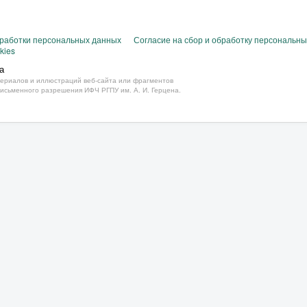
бработки персональных данных
Согласие на сбор и обработку персональн
kies
а
ериалов и иллюстраций веб-сайта или фрагментов
письменного разрешения ИФЧ РГПУ им. А. И. Герцена.