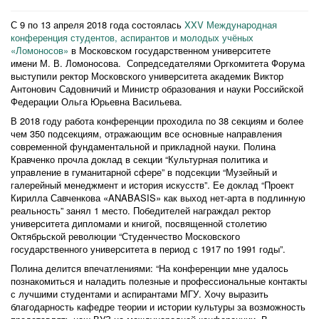
С 9 по 13 апреля 2018 года состоялась
XXV Международная
конференция студентов, аспирантов и молодых учёных
«Ломоносов»
в Московском государственном университете
имени М. В. Ломоносова. Сопредседателями Оргкомитета Форума
выступили ректор Московского университета академик Виктор
Антонович Садовничий и Министр образования и науки Российской
Федерации Ольга Юрьевна Васильева.
В 2018 году работа конференции проходила по 38 секциям и более
чем 350 подсекциям, отражающим все основные направления
современной фундаментальной и прикладной науки. Полина
Кравченко прочла доклад в секции “Культурная политика и
управление в гуманитарной сфере” в подсекции “Музейный и
галерейный менеджмент и история искусств”. Ее доклад “Проект
Кирилла Савченкова «ANABASIS» как выход нет-арта в подлинную
реальность” занял 1 место. Победителей награждал ректор
университета дипломами и книгой, посвященной столетию
Октябрьской революции “Студенчество Московского
государственного университета в период с 1917 по 1991 годы”.
Полина делится впечатлениями: “На конференции мне удалось
познакомиться и наладить полезные и профессиональные контакты
с лучшими студентами и аспирантами МГУ. Хочу выразить
благодарность кафедре теории и истории культуры за возможность