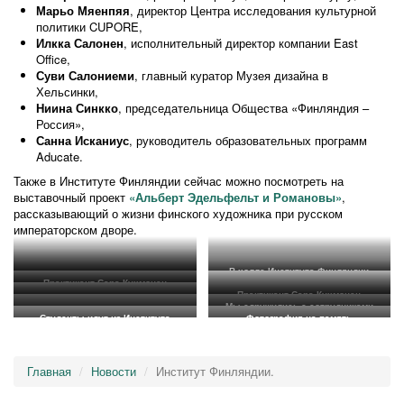
Марьо
Мяенпяя
, директор Центра исследования культурной
политики CUPORE,
Илкка
Салонен
, исполнительный директор компании East
Office,
Суви
Салониеми
, главный куратор Музея дизайна в
Хельсинки,
Ниина
Синкко
, председательница Общества «Финляндия –
Россия»,
Санна
Исканиус
, руководитель образовательных программ
Aducate.
Также в Институте Финляндии сейчас можно посмотреть на
выставочный проект
«Альберт
Эдельфельт
и Романовы»
,
рассказывающий о жизни финского художника при русском
императорском дворе.
В холле Института Финляндии
Практикант Сара Кухмонен
Практикант Сара Кухмонен
рассказала нам об Институте
В холле Института Финляндии
Мы сдружились с сотрудниками
рассказала нам об Институте
Финляндии
Студенты идут из Института
Фотография на память
Заместитель директора по
Библиотеки Института Финляндии
Бакалавры 1 курса группы ПО-2/19
Финляндии
Финляндии на занятия в РГПУ им.
развитию культурных программ
на лекции в Библиотеке Института
А.И. Герцена
Елена Перова
Финляндии
Главная
Новости
Институт Финляндии.