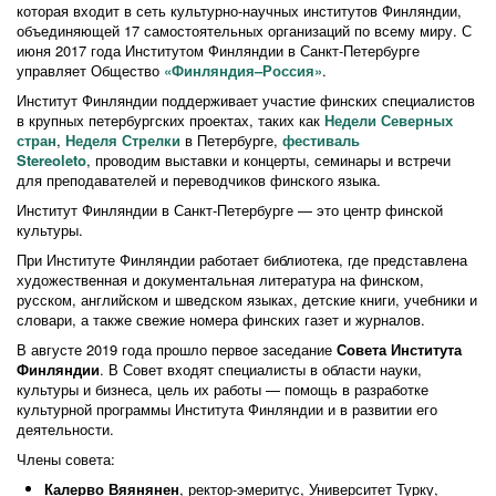
которая входит в сеть культурно-научных институтов Финляндии,
объединяющей 17 самостоятельных организаций по всему миру. С
июня 2017 года Институтом Финляндии в Санкт-Петербурге
управляет Общество
«Финляндия–Россия»
.
Институт Финляндии поддерживает участие финских специалистов
в крупных петербургских проектах, таких как
Недели Северных
стран
,
Неделя Стрелки
в Петербурге,
фестиваль
Stereoleto
, проводим выставки и концерты, семинары и встречи
для преподавателей и переводчиков финского языка.
Институт Финляндии в Санкт-Петербурге — это центр финской
культуры.
При Институте Финляндии работает библиотека, где представлена
художественная и документальная литература на финском,
русском, английском и шведском языках, детские книги, учебники и
словари, а также свежие номера финских газет и журналов.
В августе 2019 года прошло первое заседание
Совета Института
Финляндии
. В Совет входят специалисты в области науки,
культуры и бизнеса, цель их работы — помощь в разработке
культурной программы Института Финляндии и в развитии его
деятельности.
Члены совета:
Калерво
Вяянянен
, ректор-эмеритус, Университет Турку,