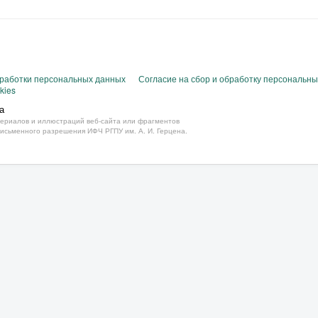
бработки персональных данных
Согласие на сбор и обработку персональн
kies
а
ериалов и иллюстраций веб-сайта или фрагментов
письменного разрешения ИФЧ РГПУ им. А. И. Герцена.