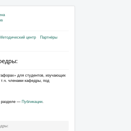
на
Методический центр
Партнёры
федры:
етафорах» для студентов, изучающих
 т.ч. членами кафедры, под
в разделе —
Публикации
.
едры: