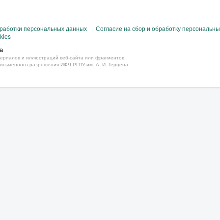
бработки персональных данных
Согласие на сбор и обработку персональн
kies
а
ериалов и иллюстраций веб-сайта или фрагментов
письменного разрешения ИФЧ РГПУ им. А. И. Герцена.