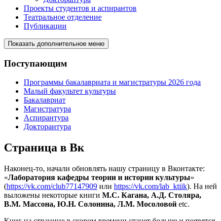
Проекты студентов и аспирантов
Театральное отделение
Публикации
Показать дополнительное меню
Поступающим
Программы бакалавриата и магистратуры 2026 года
Малый факультет культуры
Бакалавриат
Магистратура
Аспирантура
Докторантура
Страница в Вк
Наконец-то, начали обновлять нашу страницу в Вконтакте:
«
Лаборатория кафедры теории и истории культуры
»
(
https://vk.com/club77147909
или
https://vk.com/lab_ktiik
). На ней
выложены некоторые книги
М.С. Кагана, А.Д. Столяра,
В.М. Массона, Ю.Н. Солонина, Л.М. Мосоловой
etc.
Книг на странице в скором времени станет больше и появятся