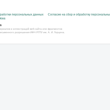
бработки персональных данных
Согласие на сбор и обработку персональн
kies
а
ериалов и иллюстраций веб-сайта или фрагментов
письменного разрешения ИФЧ РГПУ им. А. И. Герцена.