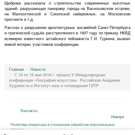
Щеброва рассказала о строительстве современных высотных
зданий, разрушающих панораму города на Васильевском острове,
на Малоохтинской и Синопской набережных, на Московском
проспекте и т.д.
Рассказ о разрушении архитектурных ансамблей Санкт-Петербурга
и трагической судьбе расстрелянного в 1937 году по приказу НКВД
всемирно известного алтайского пейзажиста
Г.И. Гуркина, вызвал
живой интерес участников конференции.
Главная
Новости
С 16 по 18 мая 2019 г. прошла V Международная
конференция «География искусства». Российская Академия
Художеств и Институт кино и телевидения ГИТР
Контакты
Наверх
Политика оператора в отношении обработки персональных
данных
Согласие на сбор и обработку персональных данных