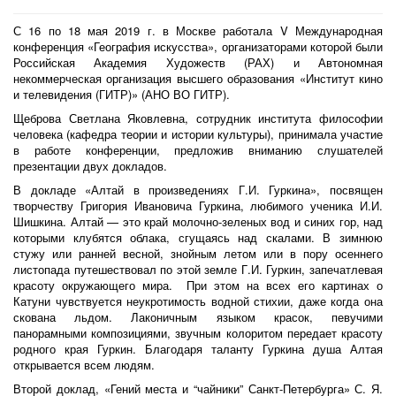
С 16 по 18 мая 2019 г. в Москве работала V Международная
конференция «География искусства», организаторами которой были
Российская Академия Художеств (РАХ) и Автономная
некоммерческая организация высшего образования «Институт кино
и телевидения (ГИТР)» (АНО ВО ГИТР).
Щеброва Светлана Яковлевна, сотрудник института философии
человека (кафедра теории и истории культуры), принимала участие
в работе конференции, предложив вниманию слушателей
презентации двух докладов.
В докладе «Алтай в произведениях Г.И. Гуркина», посвящен
творчеству Григория Ивановича Гуркина, любимого ученика И.И.
Шишкина. Алтай — это край молочно-зеленых вод и синих гор, над
которыми клубятся облака, сгущаясь над скалами. В зимнюю
стужу или ранней весной, знойным летом или в пору осеннего
листопада путешествовал по этой земле Г.И. Гуркин, запечатлевая
красоту окружающего мира. При этом на всех его картинах о
Катуни чувствуется неукротимость водной стихии, даже когда она
скована льдом. Лаконичным языком красок, певучими
панорамными композициями, звучным колоритом передает красоту
родного края Гуркин. Благодаря таланту Гуркина душа Алтая
открывается всем людям.
Второй доклад, «Гений места и “чайники” Санкт-Петербурга» С. Я.