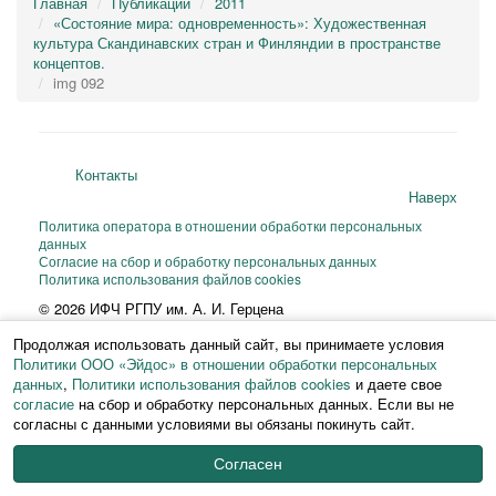
Главная
Публикации
2011
«Состояние мира: одновременность»: Художественная
культура Скандинавских стран и Финляндии в пространстве
концептов.
img 092
Контакты
Наверх
Политика оператора в отношении обработки персональных
данных
Согласие на сбор и обработку персональных данных
Политика использования файлов cookies
© 2026 ИФЧ РГПУ им. А. И. Герцена
Перепечатка и любое воспроизведение материалов и иллюстраций веб-
Продолжая использовать данный сайт, вы принимаете условия
сайта или фрагментов
из них на любом языке возможны только с письменного разрешения ИФЧ
Политики ООО «Эйдос» в отношении обработки персональных
РГПУ им. А. И. Герцена.
данных
,
Политики использования файлов cookies
и даете свое
согласие
на сбор и обработку персональных данных. Если вы не
согласны с данными условиями вы обязаны покинуть сайт.
Согласен