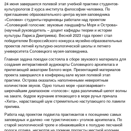
24 июня завершился полевой этап учебной практики студентов-
культурологов 2 курса института философии человека. По
приглашению образовательного центра музея-заповедника
«Соловки» студенты-герценовцы работали над проектом
«Соловецкий голосник: звуковые ландшафты Моря и Острова»
(научный руководитель – доцент кафедры теории и истории
культуры Лариса Дмитриева). Весной 2023 года проект стал
победителем Всероссийского конкурса музейно-образовательных
проектов летней культурно-экологической школы и летнего
университета Соловецкого музея-заповедника.
Главная задача поездки состояла в сборе звукового материала для
создания интерактивной аудиокарты Соловецкого архипелага и
прилегающей акватории Белого моря. Презентацией материалов
проекта завершился в конференц-зале музея полевой этап
практики. Острова оказались наполненными невероятным
количеством звуков. Одно только море «разговаривает»
широчайшим диапазоном «голосов»: едва различимый шепот волны
на закате, бодрое журчание втекающего в море ручья причала
«Хета», нарастающий шум стремительно наступающего по ламели
прилива.
Работа над проектом подвигла практикантов к посещению самых
заповедных и далеко «не туристических» уголков архипелага. По
старой экологической тропе и обнажившейся к полудню песчаной
полосе отлива, несмотря на громкие протесты местной колонии