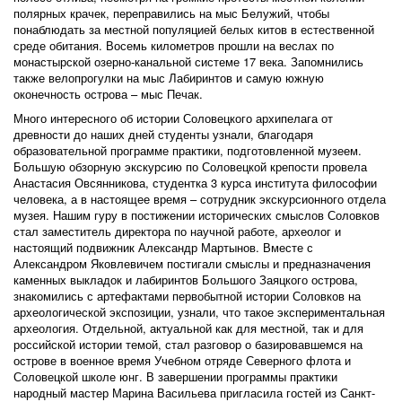
полярных крачек, переправились на мыс Белужий, чтобы
понаблюдать за местной популяцией белых китов в естественной
среде обитания. Восемь километров прошли на веслах по
монастырской озерно-канальной системе 17 века. Запомнились
также велопрогулки на мыс Лабиринтов и самую южную
оконечность острова – мыс Печак.
Много интересного об истории Соловецкого архипелага от
древности до наших дней студенты узнали, благодаря
образовательной программе практики, подготовленной музеем.
Большую обзорную экскурсию по Соловецкой крепости провела
Анастасия Овсянникова, студентка 3 курса института философии
человека, а в настоящее время – сотрудник экскурсионного отдела
музея. Нашим гуру в постижении исторических смыслов Соловков
стал заместитель директора по научной работе, археолог и
настоящий подвижник Александр Мартынов. Вместе с
Александром Яковлевичем постигали смыслы и предназначения
каменных выкладок и лабиринтов Большого Заяцкого острова,
знакомились с артефактами первобытной истории Соловков на
археологической экспозиции, узнали, что такое экспериментальная
археология. Отдельной, актуальной как для местной, так и для
российской истории темой, стал разговор о базировавшемся на
острове в военное время Учебном отряде Северного флота и
Соловецкой школе юнг. В завершении программы практики
народный мастер Марина Васильева пригласила гостей из Санкт-