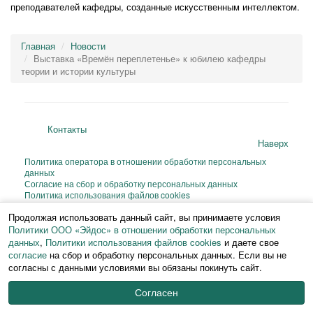
преподавателей кафедры, созданные искусственным интеллектом.
Главная
Новости
Выставка «Времён переплетенье» к юбилею кафедры
теории и истории культуры
Контакты
Наверх
Политика оператора в отношении обработки персональных
данных
Согласие на сбор и обработку персональных данных
Политика использования файлов cookies
© 2026 ИФЧ РГПУ им. А. И. Герцена
Продолжая использовать данный сайт, вы принимаете условия
Перепечатка и любое воспроизведение материалов и иллюстраций веб-
Политики ООО «Эйдос» в отношении обработки персональных
сайта или фрагментов
данных
,
Политики использования файлов cookies
и даете свое
из них на любом языке возможны только с письменного разрешения ИФЧ
согласие
на сбор и обработку персональных данных. Если вы не
РГПУ им. А. И. Герцена.
согласны с данными условиями вы обязаны покинуть сайт.
Согласен